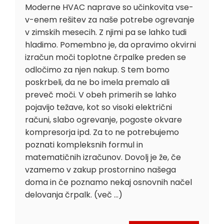
Moderne HVAC naprave so učinkovita vse-
v-enem rešitev za naše potrebe ogrevanje
v zimskih mesecih. Z njimi pa se lahko tudi
hladimo. Pomembno je, da opravimo okvirni
izračun moči toplotne črpalke preden se
odločimo za njen nakup. S tem bomo
poskrbeli, da ne bo imela premalo ali
preveč moči. V obeh primerih se lahko
pojavijo težave, kot so visoki električni
računi, slabo ogrevanje, pogoste okvare
kompresorja ipd. Za to ne potrebujemo
poznati kompleksnih formul in
matematičnih izračunov. Dovolj je že, če
vzamemo v zakup prostornino našega
doma in če poznamo nekaj osnovnih načel
delovanja črpalk. (več …)