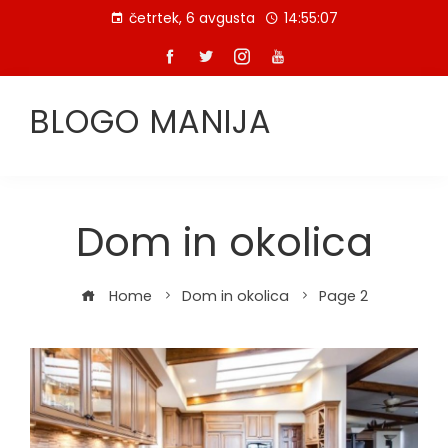
Skip
četrtek, 6 avgusta
14:55:08
to
content
BLOGO MANIJA
Dom in okolica
Home
Dom in okolica
Page 2