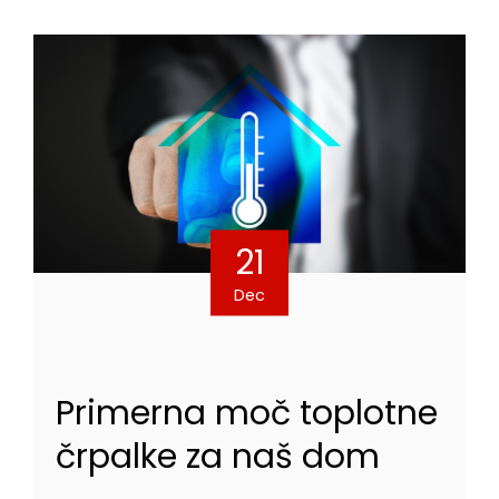
21
Dec
Primerna moč toplotne
črpalke za naš dom