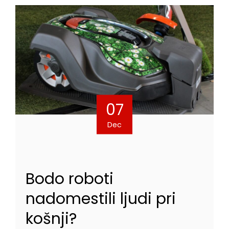
07
Dec
Bodo roboti
nadomestili ljudi pri
košnji?