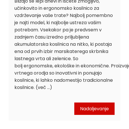
Bližajo se lepi dnevi in ​​iščete zmogljivo,
učinkovito in ergonomsko kosilnico za
vzdrževanje vaše trate? Najbolj pomembno
je najti model, ki najbolje ustreza vašim
potrebam. Vsekakor pa je predvsem v
zadnjem času izredno priljubljena
akumulatorska kosilnica na nitko, ki postaja
ena od prvih izbir marsikaterega skrbnika
lastnega vrta ali zelenice. So
bolj ergonomske, ekološke in ekonomične. Proizvaj
vrtnega orodja so inovativni in ponujajo
kosilnice, ki lahko nadomestijo tradicionalne
kosilnice. (več …)
Nadaljevanje