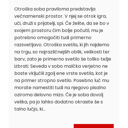
Otroška soba praviloma predstavlja
večnamenski prostor. V njej se otrok igra,
uči, druži s prijatelji, spi. Če želite, da se bo v
svojem prostoru čim bolje počutil, mu je
potrebno omogočiti tudi primerno
razsvetljavo. Otroška svetila, ki jih najdemo
na trgu, so najrazličnejših oblik, velikosti ter
barv, zato je primerno svetilo še toliko težje
izbrati. Seveda v sobo malčka verjetno ne
boste vključili zgolj ene vrste svetila, kot je
na primer stropno svetilo. Posebno luč mu
morate namestiti tudi na njegovo pisalno
oziroma delovno mizo. Če je soba dovolj
velika, pa jo lahko dodatno okrasite še s
talno lučjo, ki…