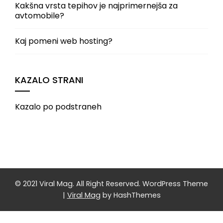
Kakšna vrsta tepihov je najprimernejša za
avtomobile?
Kaj pomeni web hosting?
KAZALO STRANI
Kazalo po podstraneh
© 2021 Viral Mag. All Right Reserved.
WordPress Theme
|
Viral Mag
by HashThemes