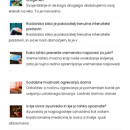
Svoje bližnje in še koga drugega obdarujemo vsaj
enkrat na leto. To je navadno …
Radarska slika je pokazatelj trenutne intenzitete
padavin
Radarska slika je pokazatelj trenutne intenzitete
padavin, in sicer nad območjem, ki je v …
Kako lahko preverite vremensko napoved za jutri?
Vreme lahko močno kroji naše vsakdanje življenje,
zato je nujno redno spremljanje vremenske napovedi.
…
Sodobne možnosti ogrevanja doma
Odločitev o načinu ogrevanja je pomemben korak pri
urejanju udobnega bivanja. Lastniki domov danes …
Iz kje izvira ayurveda in kje jo lahko spoznate?
Ayurveda je najpogosteje označena kot sistem
tradicionalne medicine, ki izvira iz Indije. Ljudi
obravnava …