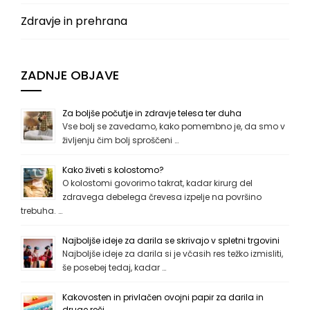
Zdravje in prehrana
ZADNJE OBJAVE
Za boljše počutje in zdravje telesa ter duha
Vse bolj se zavedamo, kako pomembno je, da smo v
življenju čim bolj sproščeni …
Kako živeti s kolostomo?
O kolostomi govorimo takrat, kadar kirurg del
zdravega debelega črevesa izpelje na površino
trebuha. …
Najboljše ideje za darila se skrivajo v spletni trgovini
Najboljše ideje za darila si je včasih res težko izmisliti,
še posebej tedaj, kadar …
Kakovosten in privlačen ovojni papir za darila in
druge reči