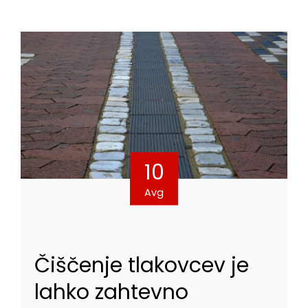
10
Avg
Čiščenje tlakovcev je
lahko zahtevno