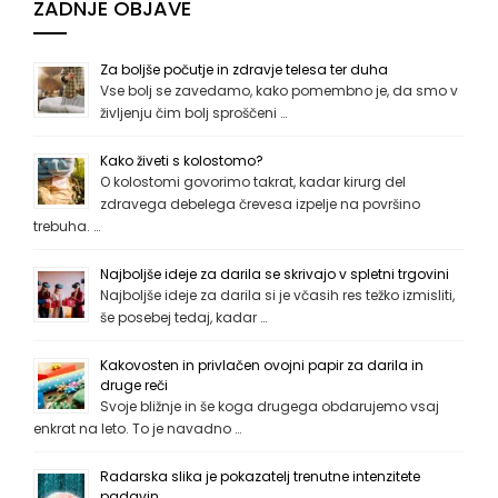
ZADNJE OBJAVE
Za boljše počutje in zdravje telesa ter duha
Vse bolj se zavedamo, kako pomembno je, da smo v
življenju čim bolj sproščeni …
Kako živeti s kolostomo?
O kolostomi govorimo takrat, kadar kirurg del
zdravega debelega črevesa izpelje na površino
trebuha. …
Najboljše ideje za darila se skrivajo v spletni trgovini
Najboljše ideje za darila si je včasih res težko izmisliti,
še posebej tedaj, kadar …
Kakovosten in privlačen ovojni papir za darila in
druge reči
Svoje bližnje in še koga drugega obdarujemo vsaj
enkrat na leto. To je navadno …
Radarska slika je pokazatelj trenutne intenzitete
padavin