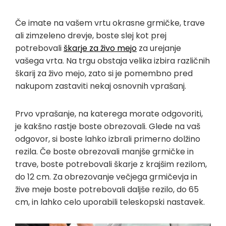
Če imate na vašem vrtu okrasne grmičke, trave
ali zimzeleno drevje, boste slej kot prej
potrebovali
škarje za živo mejo
za urejanje
vašega vrta. Na trgu obstaja velika izbira različnih
škarij za živo mejo, zato si je pomembno pred
nakupom zastaviti nekaj osnovnih vprašanj.
Prvo vprašanje, na katerega morate odgovoriti,
je kakšno rastje boste obrezovali. Glede na vaš
odgovor, si boste lahko izbrali primerno dolžino
rezila. Če boste obrezovali manjše grmičke in
trave, boste potrebovali škarje z krajšim rezilom,
do 12 cm. Za obrezovanje večjega grmičevja in
žive meje boste potrebovali daljše rezilo, do 65
cm, in lahko celo uporabili teleskopski nastavek.