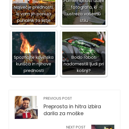
Pomembnost izbire
Največje prednosti,
fotografa, ki
ki vam jih ponuja
ustreza vašemu
puhalnik za listje
stilu
Spoznajte kovinska
Bodo roboti
kurišča in njihove
nadomestili ljudi pri
prednosti
košnji?
PREVIOUS POST
Preprosta in hitra izbira
darila za moške
NEXT POST