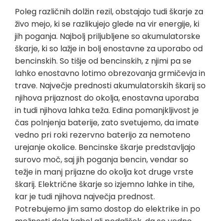
Poleg različnih dolžin rezil, obstajajo tudi škarje za
živo mejo, ki se razlikujejo glede na vir energije, ki
jih poganja. Najbolj priljubljene so akumulatorske
škarje, ki so lažje in bolj enostavne za uporabo od
bencinskih. So tišje od bencinskih, z njimi pa se
lahko enostavno lotimo obrezovanja grmičevja in
trave. Največje prednosti akumulatorskih škarij so
njihova prijaznost do okolja, enostavna uporaba
in tudi njihova lahka teža. Edina pomanjkljivost je
čas polnjenja baterije, zato svetujemo, da imate
vedno pri roki rezervno baterijo za nemoteno
urejanje okolice. Bencinske škarje predstavljajo
surovo moč, saj jih poganja bencin, vendar so
težje in manj prijazne do okolja kot druge vrste
škarij. Električne škarje so izjemno lahke in tihe,
kar je tudi njihova največja prednost.
Potrebujemo jim samo dostop do elektrike in po