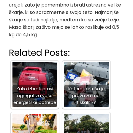
urejali, zato je pomembno izbrati ustrezno velike
škarje, ki so sorazmerne s svojo težo. Najmanjše
škarje so tudi najlažje, medtem ko so večje težje.
Masa škarij za živo mejo se lahko razlikuje od 0,5
kg do 4,5 kg.
Related Posts:
Kako izbrati pravi
Katera kartuša je
agregat za vaše
prava za moj
energetske potrebe
tiskalnik?