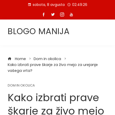
Skip
sobota, 8 avgusta
02:49:27
to
content
BLOGO MANIJA
Home
Dom in okolica
Kako izbrati prave škarje za živo mejo za urejanje
vašega vrta?
DOM IN OKOLICA
Kako izbrati prave
škarje za živo mejo