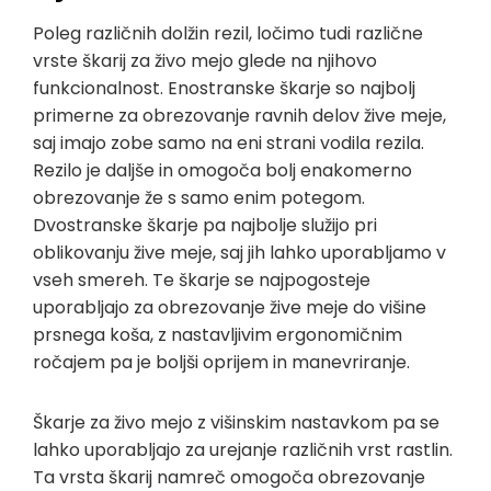
Poleg različnih dolžin rezil, ločimo tudi različne
vrste škarij za živo mejo glede na njihovo
funkcionalnost. Enostranske škarje so najbolj
primerne za obrezovanje ravnih delov žive meje,
saj imajo zobe samo na eni strani vodila rezila.
Rezilo je daljše in omogoča bolj enakomerno
obrezovanje že s samo enim potegom.
Dvostranske škarje pa najbolje služijo pri
oblikovanju žive meje, saj jih lahko uporabljamo v
vseh smereh. Te škarje se najpogosteje
uporabljajo za obrezovanje žive meje do višine
prsnega koša, z nastavljivim ergonomičnim
ročajem pa je boljši oprijem in manevriranje.
Škarje za živo mejo z višinskim nastavkom pa se
lahko uporabljajo za urejanje različnih vrst rastlin.
Ta vrsta škarij namreč omogoča obrezovanje