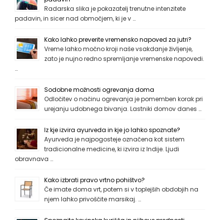
Radarska slika je pokazatelj trenutne intenzitete
padavin, in sicer nad območjem, ki je v …
Kako lahko preverite vremensko napoved za jutri?
Vreme lahko močno kroji naše vsakdanje življenje,
zato je nujno redno spremljanje vremenske napovedi.
…
Sodobne možnosti ogrevanja doma
Odločitev o načinu ogrevanja je pomemben korak pri
urejanju udobnega bivanja. Lastniki domov danes …
Iz kje izvira ayurveda in kje jo lahko spoznate?
Ayurveda je najpogosteje označena kot sistem
tradicionalne medicine, ki izvira iz Indije. Ljudi
obravnava …
Kako izbrati pravo vrtno pohištvo?
Če imate doma vrt, potem si v toplejših obdobjih na
njem lahko privoščite marsikaj. …