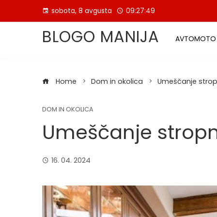
Skip
sobota, 8 avgusta
09:27:50
to
content
BLOGO MANIJA
AVTOMOTO
Home
Dom in okolica
Umeščanje stropn
DOM IN OKOLICA
Umeščanje stropni
16. 04. 2024