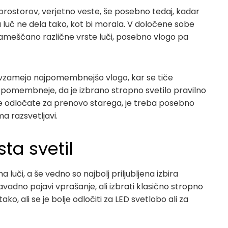
ostorov, verjetno veste, še posebno tedaj, kadar
 luč ne dela tako, kot bi morala. V določene sobe
ameščano različne vrste luči, posebno vlogo pa
revzamejo najpomembnejšo vlogo, kar se tiče
o pomembneje, da je izbrano stropno svetilo pravilno
e odločate za prenovo starega, je treba posebno
a razsvetljavi.
sta svetil
a luči, a še vedno so najbolj priljubljena izbira
navadno pojavi vprašanje, ali izbrati klasično stropno
 tako, ali se je bolje odločiti za LED svetlobo ali za