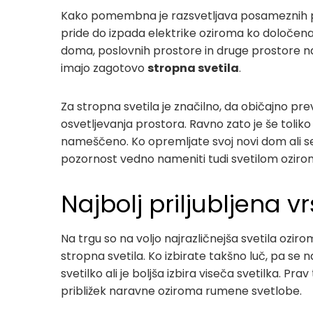
Kako pomembna je razsvetljava posameznih pr
pride do izpada elektrike oziroma ko določena
doma, poslovnih prostore in druge prostore n
imajo zagotovo
stropna svetila
.
Za stropna svetila je značilno, da običajno p
osvetljevanja prostora. Ravno zato je še tolik
nameščeno. Ko opremljate svoj novi dom ali s
pozornost vedno nameniti tudi svetilom ozirom
Najbolj priljubljena vr
Na trgu so na voljo najrazličnejša svetila ozirom
stropna svetila. Ko izbirate takšno luč, pa se 
svetilko ali je boljša izbira viseča svetilka. Prav
približek naravne oziroma rumene svetlobe.