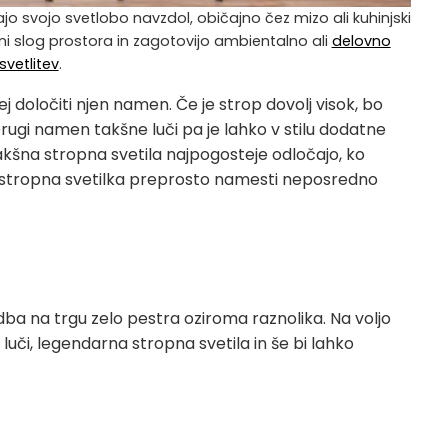
o svojo svetlobo navzdol, običajno čez mizo ali kuhinjski
ni slog prostora in zagotovijo ambientalno ali
delovno
svetlitev
.
ej določiti njen namen. Če je strop dovolj visok, bo
Drugi namen takšne luči pa je lahko v stilu dodatne
takšna stropna svetila najpogosteje odločajo, ko
ča stropna svetilka preprosto namesti neposredno
nudba na trgu zelo pestra oziroma raznolika. Na voljo
luči, legendarna stropna svetila in še bi lahko