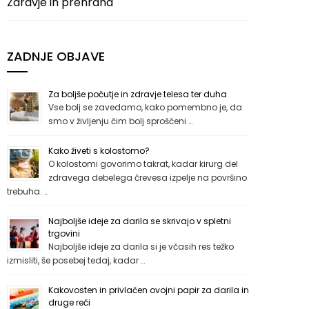
Zdravje in prehrana
ZADNJE OBJAVE
Za boljše počutje in zdravje telesa ter duha
Vse bolj se zavedamo, kako pomembno je, da
smo v življenju čim bolj sproščeni …
Kako živeti s kolostomo?
O kolostomi govorimo takrat, kadar kirurg del
zdravega debelega črevesa izpelje na površino
trebuha. …
Najboljše ideje za darila se skrivajo v spletni
trgovini
Najboljše ideje za darila si je včasih res težko
izmisliti, še posebej tedaj, kadar …
Kakovosten in privlačen ovojni papir za darila in
druge reči