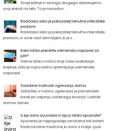
Svoje bližnje in še koga drugega obdarujemo
vsaj enkrat na leto. To je navadno …
Radarska slika je pokazatelj trenutne intenzitete
padavin
Radarska slika je pokazatelj trenutne intenzitete
padavin, in sicer nad območjem, ki je v …
Kako lahko preverite vremensko napoved za
jutri?
Vreme lahko močno kroji naše vsakdanje
življenje, zato je nujno redno spremljanje vremenske
napovedi. …
Sodobne možnosti ogrevanja doma
Odločitev o načinu ogrevanja je pomemben
korak pri urejanju udobnega bivanja. Lastniki
domov danes …
Iz kje izvira ayurveda in kje jo lahko spoznate?
Ayurveda je najpogosteje označena kot sistem
tradicionalne medicine, ki izvira iz Indije. Ljudi