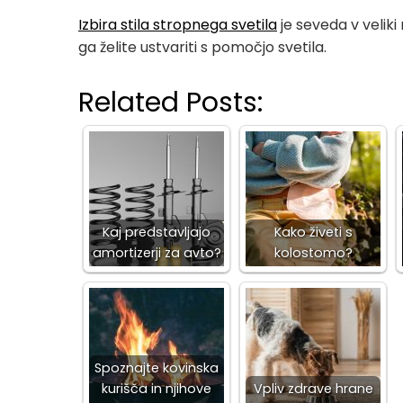
Izbira stila stropnega svetila
je seveda v veliki
ga želite ustvariti s pomočjo svetila.
Related Posts:
Kaj predstavljajo
Kako živeti s
amortizerji za avto?
kolostomo?
Spoznajte kovinska
kurišča in njihove
Vpliv zdrave hrane