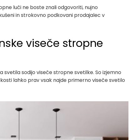
pne luči ne boste znali odgovoriti, nujno
zkušeni in strokovno podkovani prodajalec v
ranske viseče stropne
a svetila sodijo viseče stropne svetilke. So izjemno
kosti lahko prav vsak najde primerno viseče svetilo