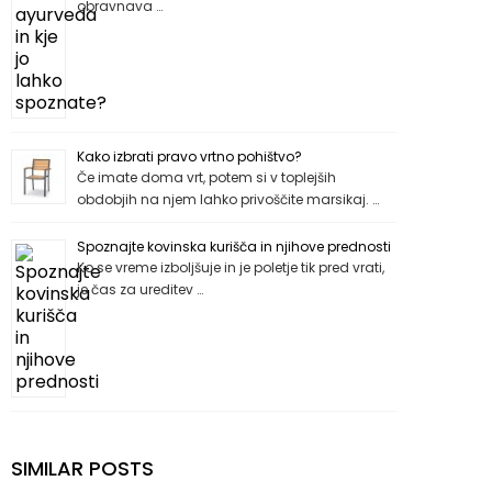
obravnava …
Kako izbrati pravo vrtno pohištvo?
Če imate doma vrt, potem si v toplejših
obdobjih na njem lahko privoščite marsikaj. …
Spoznajte kovinska kurišča in njihove prednosti
Ko se vreme izboljšuje in je poletje tik pred vrati,
je čas za ureditev …
SIMILAR POSTS