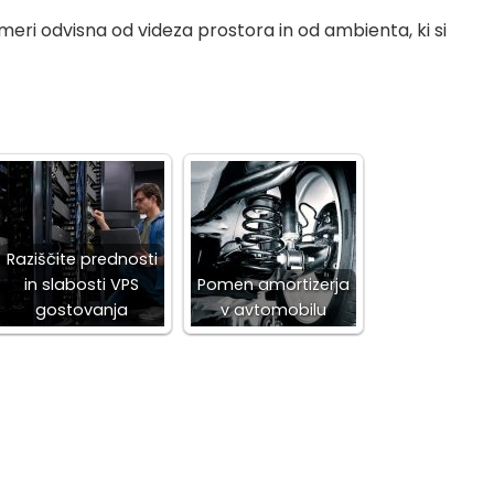
 meri odvisna od videza prostora in od ambienta, ki si
Raziščite prednosti
in slabosti VPS
Pomen amortizerja
gostovanja
v avtomobilu