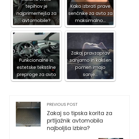
tepihov je
Kako izbrati prave
najprimernejša za
senčnike za avto za
avtomobile?
maksimalno…
Zakaj pravzaprav
Funkcionalne in
sanjamo in kakšen
estetske tekstilne
pomen imajo
preproge za avto
sanje…
PREVIOUS POST
Zakaj so tipska korita za
prtljažnik avtomobila
najboljša izbira?