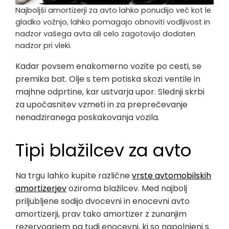
Najboljši amortizerji za avto lahko ponudijo več kot le
gladko vožnjo, lahko pomagajo obnoviti vodljivost in
nadzor vašega avta ali celo zagotovijo dodaten
nadzor pri vleki.
Kadar povsem enakomerno vozite po cesti, se
premika bat. Olje s tem potiska skozi ventile in
majhne odprtine, kar ustvarja upor. Slednji skrbi
za upočasnitev vzmeti in za preprečevanje
nenadziranega poskakovanja vozila.
Tipi blažilcev za avto
Na trgu lahko kupite različne
vrste avtomobilskih
amortizerjev
oziroma blažilcev. Med najbolj
priljubljene sodijo dvocevni in enocevni avto
amortizerji, prav tako amortizer z zunanjim
rezervoarjem pa tudi enocevni, ki so napolnjeni s