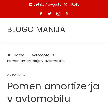
Skip
petek, 7 avgusta
11:16:46
to
content
BLOGO MANIJA
Home
Avtomoto
Pomen amortizerja v avtomobilu
AVTOMOTO
Pomen amortizerja
v avtomobilu