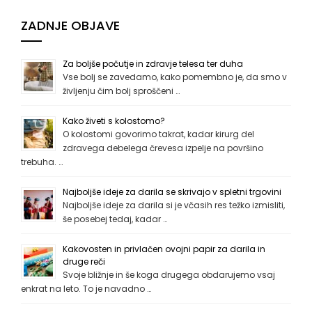
ZADNJE OBJAVE
Za boljše počutje in zdravje telesa ter duha
Vse bolj se zavedamo, kako pomembno je, da smo v
življenju čim bolj sproščeni …
Kako živeti s kolostomo?
O kolostomi govorimo takrat, kadar kirurg del
zdravega debelega črevesa izpelje na površino
trebuha. …
Najboljše ideje za darila se skrivajo v spletni trgovini
Najboljše ideje za darila si je včasih res težko izmisliti,
še posebej tedaj, kadar …
Kakovosten in privlačen ovojni papir za darila in
druge reči
Svoje bližnje in še koga drugega obdarujemo vsaj
enkrat na leto. To je navadno …