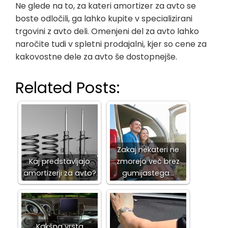
Ne glede na to, za kateri amortizer za avto se
boste odločili, ga lahko kupite v specializirani
trgovini z avto deli. Omenjeni del za avto lahko
naročite tudi v spletni prodajalni, kjer so cene za
kakovostne dele za avto še dostopnejše.
Related Posts:
Zakaj nekateri ne
Kaj predstavljajo
zmorejo več brez
amortizerji za avto?
gumijastega…
Kakšna vrsta