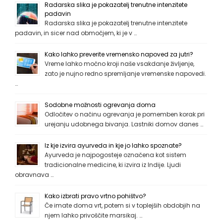
Radarska slika je pokazatelj trenutne intenzitete
padavin
Radarska slika je pokazatelj trenutne intenzitete
padavin, in sicer nad območjem, ki je v …
Kako lahko preverite vremensko napoved za jutri?
Vreme lahko močno kroji naše vsakdanje življenje,
zato je nujno redno spremljanje vremenske napovedi.
…
Sodobne možnosti ogrevanja doma
Odločitev o načinu ogrevanja je pomemben korak pri
urejanju udobnega bivanja. Lastniki domov danes …
Iz kje izvira ayurveda in kje jo lahko spoznate?
Ayurveda je najpogosteje označena kot sistem
tradicionalne medicine, ki izvira iz Indije. Ljudi
obravnava …
Kako izbrati pravo vrtno pohištvo?
Če imate doma vrt, potem si v toplejših obdobjih na
njem lahko privoščite marsikaj. …