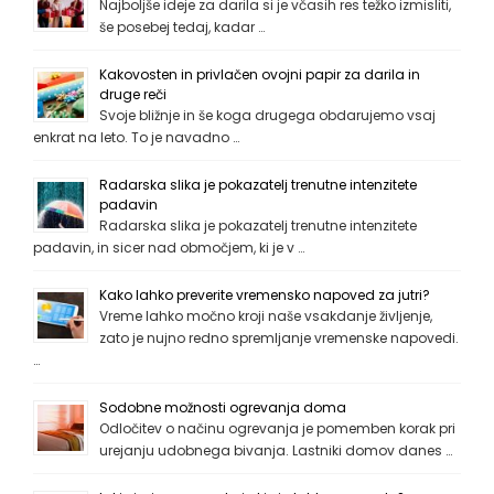
Najboljše ideje za darila si je včasih res težko izmisliti,
še posebej tedaj, kadar …
Kakovosten in privlačen ovojni papir za darila in
druge reči
Svoje bližnje in še koga drugega obdarujemo vsaj
enkrat na leto. To je navadno …
Radarska slika je pokazatelj trenutne intenzitete
padavin
Radarska slika je pokazatelj trenutne intenzitete
padavin, in sicer nad območjem, ki je v …
Kako lahko preverite vremensko napoved za jutri?
Vreme lahko močno kroji naše vsakdanje življenje,
zato je nujno redno spremljanje vremenske napovedi.
…
Sodobne možnosti ogrevanja doma
Odločitev o načinu ogrevanja je pomemben korak pri
urejanju udobnega bivanja. Lastniki domov danes …