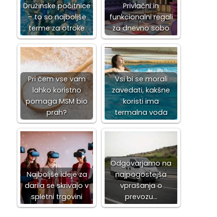
Družinske počitnice
Privlačni in
– to so najboljše
funkcionalni regali
terme za otroke
za dnevno sobo
Pri čem vse vam
Vsi bi se morali
lahko koristno
zavedati, kakšne
pomaga MSM bio
koristi ima
prah?
termalna voda
Odgovarjamo na
Najboljše ideje za
najpogostejša
darila se skrivajo v
vprašanja o
spletni trgovini
prevozu…