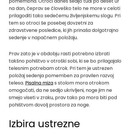
pomembna. Otroci danes sedijo tudi po deset ur
na dan, čeprav se človeško telo ne more v celoti
prilagoditi tako sedečemu življenjskemu slogu. Pri
tem so otroci še posebej dovzetni za
zdravstvene posledice, ki jih prinaša dolgotrajno
sedenje v napačnem položaju.
Prav zato je v obdobju rasti potrebno izbrati
takšno pohištvo v otroški sobi, ki se bo prilagajalo
telesnim potrebam otrok. Pri tem je ustrezen
položaj sedenja pomemben za pravilen razvoj
telesa.
Pisalna miza
s stolom mora otrokom
omogočati, da ne sedijo ukrivljeni, noge jim ne
smejo viseti v zraku, prav tako pa mora biti pod
pohištvom dovolj prostora za noge.
Izbira ustrezne