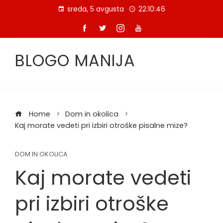
Skip
sreda, 5 avgusta
22:10:46
to
content
BLOGO MANIJA
Home
Dom in okolica
Kaj morate vedeti pri izbiri otroške pisalne mize?
DOM IN OKOLICA
Kaj morate vedeti
pri izbiri otroške