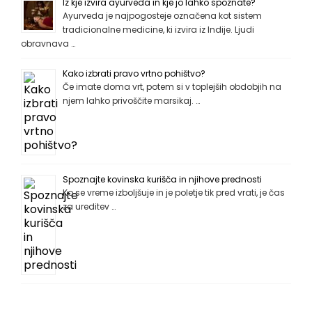
Iz kje izvira ayurveda in kje jo lahko spoznate?
Ayurveda je najpogosteje označena kot sistem
tradicionalne medicine, ki izvira iz Indije. Ljudi
obravnava …
Kako izbrati pravo vrtno pohištvo?
Če imate doma vrt, potem si v toplejših obdobjih na
njem lahko privoščite marsikaj. …
Spoznajte kovinska kurišča in njihove prednosti
Ko se vreme izboljšuje in je poletje tik pred vrati, je čas
za ureditev …