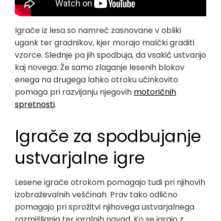
Igrače iz lesa so namreč zasnovane v obliki
ugank ter gradnikov, kjer morajo malčki graditi
vzorce. Slednje pa jih spodbuja, da vsakič ustvarijo
kaj novega. Že samo zlaganje lesenih blokov
enega na drugega lahko otroku učinkovito
pomaga pri razvijanju njegovih
motoričnih
spretnosti
.
Igrače za spodbujanje
ustvarjalne igre
Lesene igrače otrokom pomagajo tudi pri njihovih
izobraževalnih veščinah. Prav tako odlično
pomagajo pri sprožitvi njihovega ustvarjalnega
razmišljanja ter igralnih navad. Ko se igrajo z