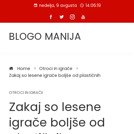
Skip
nedelja, 9 avgusta
14:06:19
to
content
BLOGO MANIJA
Home
Otroci in igrače
Zakaj so lesene igrače boljše od plastičnih
OTROCI IN IGRAČE
Zakaj so lesene
igrače boljše od