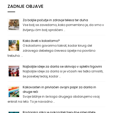
ZADNJE OBJAVE
Za boljše počutje in zdravje telesa ter duha
Vse bolj se zavedamo, kako pomembno je, da smo v
življenju čim bolj sproščeni …
Kako živeti s kolostomo?
O kolostomi govorimo takrat, kadar kirurg del
zdravega debelega črevesa izpelje na površino
trebuha. …
Najboljše ideje za darila se skrivajo v spletni trgovini
Najboljše ideje za darila si je včasih res težko izmisliti,
še posebej tedaj, kadar …
Kakovosten in privlačen ovojni papir za darila in
druge reči
Svoje bližnje in še koga drugega obdarujemo vsaj
enkrat na leto. To je navadno …
Radarska slika je pokazatelj trenutne intenzitete