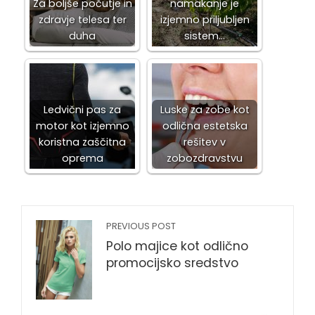
Za boljše počutje in
namakanje je
zdravje telesa ter
izjemno priljubljen
duha
sistem…
Ledvični pas za
Luske za zobe kot
motor kot izjemno
odlična estetska
koristna zaščitna
rešitev v
oprema
zobozdravstvu
PREVIOUS POST
Polo majice kot odlično
promocijsko sredstvo