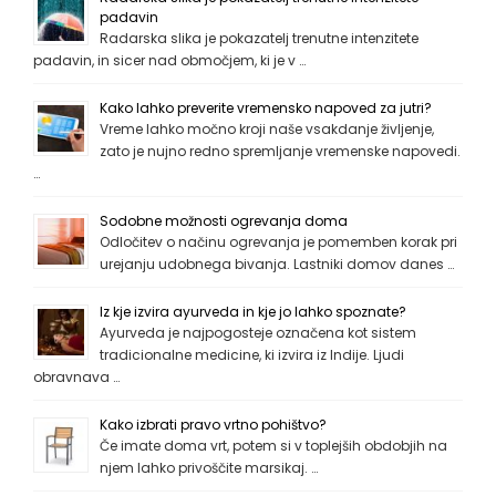
padavin
Radarska slika je pokazatelj trenutne intenzitete
padavin, in sicer nad območjem, ki je v …
Kako lahko preverite vremensko napoved za jutri?
Vreme lahko močno kroji naše vsakdanje življenje,
zato je nujno redno spremljanje vremenske napovedi.
…
Sodobne možnosti ogrevanja doma
Odločitev o načinu ogrevanja je pomemben korak pri
urejanju udobnega bivanja. Lastniki domov danes …
Iz kje izvira ayurveda in kje jo lahko spoznate?
Ayurveda je najpogosteje označena kot sistem
tradicionalne medicine, ki izvira iz Indije. Ljudi
obravnava …
Kako izbrati pravo vrtno pohištvo?
Če imate doma vrt, potem si v toplejših obdobjih na
njem lahko privoščite marsikaj. …