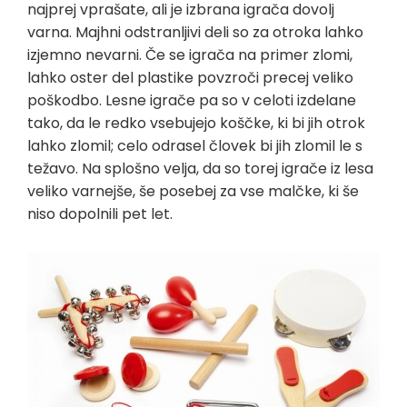
najprej vprašate, ali je izbrana igrača dovolj
varna. Majhni odstranljivi deli so za otroka lahko
izjemno nevarni. Če se igrača na primer zlomi,
lahko oster del plastike povzroči precej veliko
poškodbo. Lesne igrače pa so v celoti izdelane
tako, da le redko vsebujejo koščke, ki bi jih otrok
lahko zlomil; celo odrasel človek bi jih zlomil le s
težavo. Na splošno velja, da so torej igrače iz lesa
veliko varnejše, še posebej za vse malčke, ki še
niso dopolnili pet let.