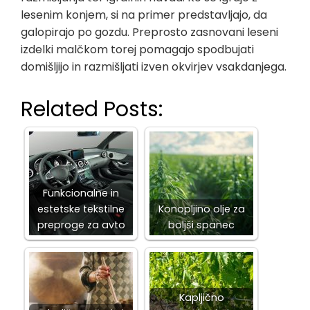
lesenim konjem, si na primer predstavljajo, da
galopirajo po gozdu. Preprosto zasnovani leseni
izdelki malčkom torej pomagajo spodbujati
domišljijo in razmišljati izven okvirjev vsakdanjega.
Related Posts:
Funkcionalne in
estetske tekstilne
Konopljino olje za
preproge za avto
boljši spanec
Kapljično