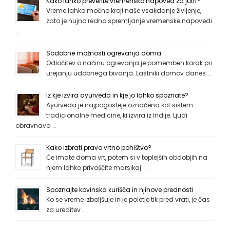
Kako lahko preverite vremensko napoved za jutri?
Vreme lahko močno kroji naše vsakdanje življenje,
zato je nujno redno spremljanje vremenske napovedi.
…
Sodobne možnosti ogrevanja doma
Odločitev o načinu ogrevanja je pomemben korak pri
urejanju udobnega bivanja. Lastniki domov danes …
Iz kje izvira ayurveda in kje jo lahko spoznate?
Ayurveda je najpogosteje označena kot sistem
tradicionalne medicine, ki izvira iz Indije. Ljudi
obravnava …
Kako izbrati pravo vrtno pohištvo?
Če imate doma vrt, potem si v toplejših obdobjih na
njem lahko privoščite marsikaj. …
Spoznajte kovinska kurišča in njihove prednosti
Ko se vreme izboljšuje in je poletje tik pred vrati, je čas
za ureditev …