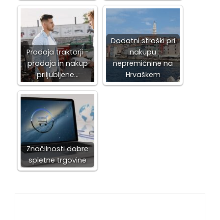
Dodatni stroški pri
Prodaja traktorji -
nakupu
prodaja in nakup
nepremičnine na
priljubljene…
Hrvaškem
Značilnosti dobre
spletne trgovine