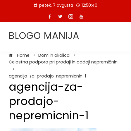
Skip
petek, 7 avgusta
12:50:41
to
content
BLOGO MANIJA
Home
Dom in okolica
Celostna podpora pri prodaji in oddaji nepremičnin
agencija-za-prodajo-nepremicnin-1
agencija-za-
prodajo-
nepremicnin-1