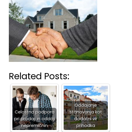
Related Posts:
Oddajanje
Celostna podpora
stanovanja kot
pri prodaji in oddaji
dodatni vir
nepremičnin
prihodka