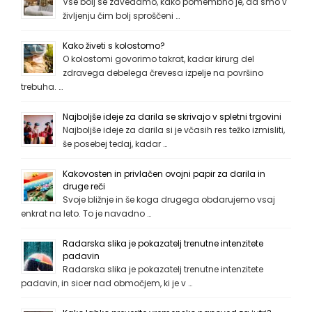
Vse bolj se zavedamo, kako pomembno je, da smo v
življenju čim bolj sproščeni …
Kako živeti s kolostomo?
O kolostomi govorimo takrat, kadar kirurg del
zdravega debelega črevesa izpelje na površino
trebuha. …
Najboljše ideje za darila se skrivajo v spletni trgovini
Najboljše ideje za darila si je včasih res težko izmisliti,
še posebej tedaj, kadar …
Kakovosten in privlačen ovojni papir za darila in
druge reči
Svoje bližnje in še koga drugega obdarujemo vsaj
enkrat na leto. To je navadno …
Radarska slika je pokazatelj trenutne intenzitete
padavin
Radarska slika je pokazatelj trenutne intenzitete
padavin, in sicer nad območjem, ki je v …