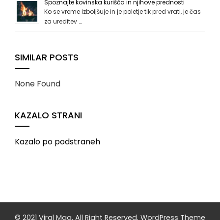
Spoznajte kovinska kurišča in njihove prednosti
Ko se vreme izboljšuje in je poletje tik pred vrati, je čas
za ureditev …
SIMILAR POSTS
None Found
KAZALO STRANI
Kazalo po podstraneh
© 2021 Viral Mag. All Right Reserved.
WordPress Theme