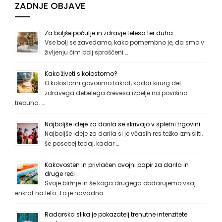
ZADNJE OBJAVE
Za boljše počutje in zdravje telesa ter duha
Vse bolj se zavedamo, kako pomembno je, da smo v
življenju čim bolj sproščeni …
Kako živeti s kolostomo?
O kolostomi govorimo takrat, kadar kirurg del
zdravega debelega črevesa izpelje na površino
trebuha. …
Najboljše ideje za darila se skrivajo v spletni trgovini
Najboljše ideje za darila si je včasih res težko izmisliti,
še posebej tedaj, kadar …
Kakovosten in privlačen ovojni papir za darila in
druge reči
Svoje bližnje in še koga drugega obdarujemo vsaj
enkrat na leto. To je navadno …
Radarska slika je pokazatelj trenutne intenzitete