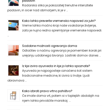
padavin
Radarska slika je pokazatelj trenutne intenzitete
padavin, in sicer nad območjem, ki je v …
Kako lahko preverite vremensko napoved za jutri?
Vreme lahko močno kroji naše vsakdanje življenje,
zato je nujno redno spremljanje vremenske napovedi.
…
Sodobne možnosti ogrevanja doma
Odločitev o načinu ogrevanja je pomemben korak pri
urejanju udobnega bivanja. Lastniki domov danes …
Iz kje izvira ayurveda in kje jo lahko spoznate?
Ayurveda je najpogosteje označena kot sistem
tradicionalne medicine, ki izvira iz Indije. Ljudi
obravnava …
Kako izbrati pravo vrtno pohištvo?
Če imate doma vrt, potem si v toplejših obdobjih na
njem lahko privoščite marsikaj. …