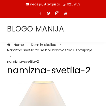
Skip
nedelja, 9 avgusta
02:59:54
to
content
BLOGO MANIJA
Home
Dom in okolica
Namizna svetila za še bolj kakovostno ustvarjanje
namizna-svetila-2
namizna-svetila-2