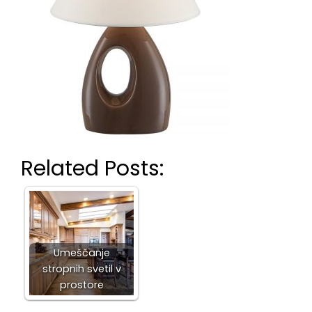
Related Posts:
Umeščanje
stropnih svetil v
prostore