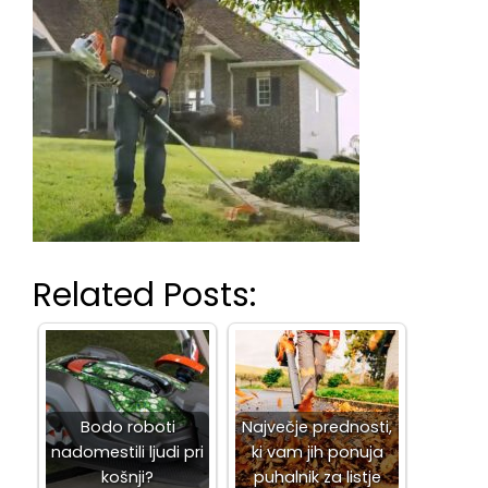
Related Posts:
Bodo roboti
Največje prednosti,
nadomestili ljudi pri
ki vam jih ponuja
košnji?
puhalnik za listje