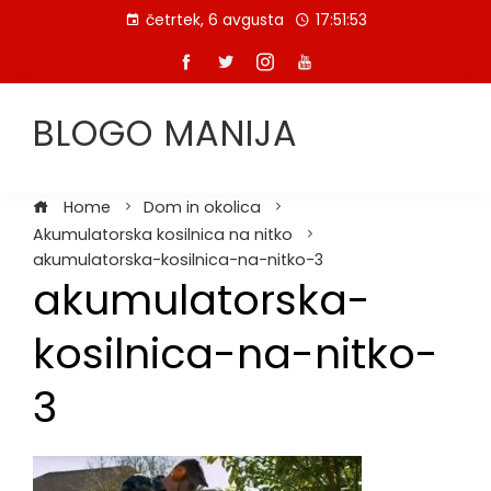
Skip
četrtek, 6 avgusta
17:51:53
to
content
BLOGO MANIJA
Home
Dom in okolica
Akumulatorska kosilnica na nitko
akumulatorska-kosilnica-na-nitko-3
akumulatorska-
kosilnica-na-nitko-
3