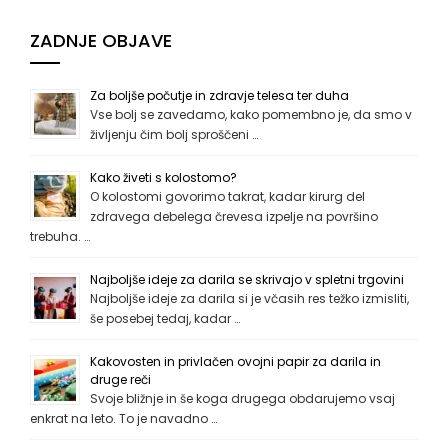
ZADNJE OBJAVE
Za boljše počutje in zdravje telesa ter duha
Vse bolj se zavedamo, kako pomembno je, da smo v
življenju čim bolj sproščeni …
Kako živeti s kolostomo?
O kolostomi govorimo takrat, kadar kirurg del
zdravega debelega črevesa izpelje na površino
trebuha. …
Najboljše ideje za darila se skrivajo v spletni trgovini
Najboljše ideje za darila si je včasih res težko izmisliti,
še posebej tedaj, kadar …
Kakovosten in privlačen ovojni papir za darila in
druge reči
Svoje bližnje in še koga drugega obdarujemo vsaj
enkrat na leto. To je navadno …