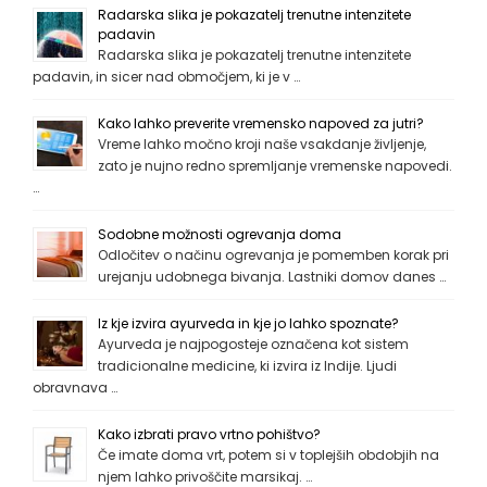
Radarska slika je pokazatelj trenutne intenzitete
padavin
Radarska slika je pokazatelj trenutne intenzitete
padavin, in sicer nad območjem, ki je v …
Kako lahko preverite vremensko napoved za jutri?
Vreme lahko močno kroji naše vsakdanje življenje,
zato je nujno redno spremljanje vremenske napovedi.
…
Sodobne možnosti ogrevanja doma
Odločitev o načinu ogrevanja je pomemben korak pri
urejanju udobnega bivanja. Lastniki domov danes …
Iz kje izvira ayurveda in kje jo lahko spoznate?
Ayurveda je najpogosteje označena kot sistem
tradicionalne medicine, ki izvira iz Indije. Ljudi
obravnava …
Kako izbrati pravo vrtno pohištvo?
Če imate doma vrt, potem si v toplejših obdobjih na
njem lahko privoščite marsikaj. …