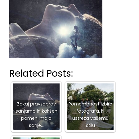
Related Posts:
Zakaj pravzaprav
Pomembnost izbire
sanjamo in kakšen
fotografa, ki
pomen imajo
ustreza vašemu
sanje…
stilu