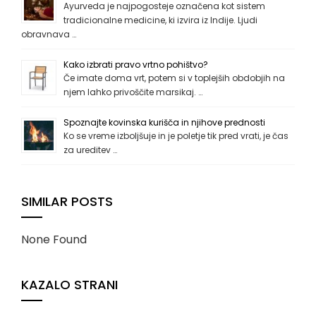
Ayurveda je najpogosteje označena kot sistem
tradicionalne medicine, ki izvira iz Indije. Ljudi
obravnava …
Kako izbrati pravo vrtno pohištvo?
Če imate doma vrt, potem si v toplejših obdobjih na
njem lahko privoščite marsikaj. …
Spoznajte kovinska kurišča in njihove prednosti
Ko se vreme izboljšuje in je poletje tik pred vrati, je čas
za ureditev …
SIMILAR POSTS
None Found
KAZALO STRANI