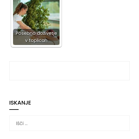
Posebno doživetje
v toplicah
ISKANJE
Išči: