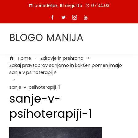
Skip
ponedeljek, 10 avgusta
07:34:04
to
content
BLOGO MANIJA
Home
Zdravje in prehrana
Zakaj pravzaprav sanjamo in kakšen pomen imajo
sanje v psihoterapiji?
sanje-v-psihoterapiji-1
sanje-v-
psihoterapiji-1