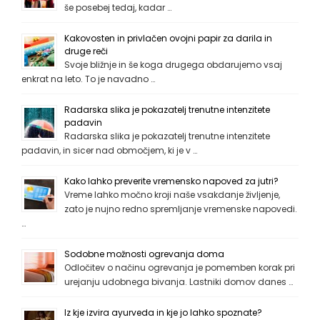
še posebej tedaj, kadar …
Kakovosten in privlačen ovojni papir za darila in
druge reči
Svoje bližnje in še koga drugega obdarujemo vsaj
enkrat na leto. To je navadno …
Radarska slika je pokazatelj trenutne intenzitete
padavin
Radarska slika je pokazatelj trenutne intenzitete
padavin, in sicer nad območjem, ki je v …
Kako lahko preverite vremensko napoved za jutri?
Vreme lahko močno kroji naše vsakdanje življenje,
zato je nujno redno spremljanje vremenske napovedi.
…
Sodobne možnosti ogrevanja doma
Odločitev o načinu ogrevanja je pomemben korak pri
urejanju udobnega bivanja. Lastniki domov danes …
Iz kje izvira ayurveda in kje jo lahko spoznate?