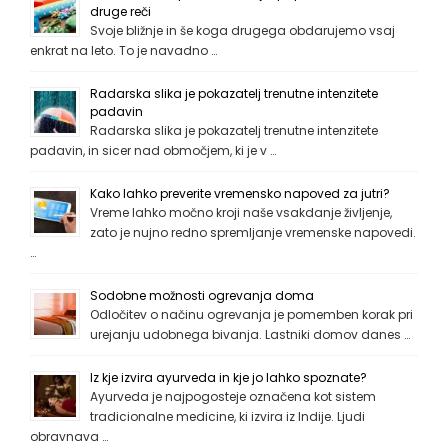
druge reči
Svoje bližnje in še koga drugega obdarujemo vsaj
enkrat na leto. To je navadno …
Radarska slika je pokazatelj trenutne intenzitete
padavin
Radarska slika je pokazatelj trenutne intenzitete
padavin, in sicer nad območjem, ki je v …
Kako lahko preverite vremensko napoved za jutri?
Vreme lahko močno kroji naše vsakdanje življenje,
zato je nujno redno spremljanje vremenske napovedi.
…
Sodobne možnosti ogrevanja doma
Odločitev o načinu ogrevanja je pomemben korak pri
urejanju udobnega bivanja. Lastniki domov danes …
Iz kje izvira ayurveda in kje jo lahko spoznate?
Ayurveda je najpogosteje označena kot sistem
tradicionalne medicine, ki izvira iz Indije. Ljudi
obravnava …