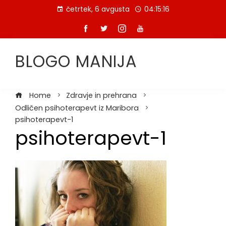
Skip
četrtek, 6 avgusta
04:15:16
to
content
BLOGO MANIJA
Home
Zdravje in prehrana
Odličen psihoterapevt iz Maribora
psihoterapevt-1
psihoterapevt-1