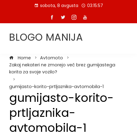
Skip
sobota, 8 avgusta
03:15:58
to
content
BLOGO MANIJA
Home
Avtomoto
Zakaj nekateri ne zmorejo več brez gumijastega
korita za svoje vozilo?
gumijasto-korito-prtljaznika-avtomobila-1
gumijasto-korito-
prtljaznika-
avtomobila-1