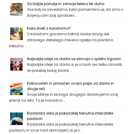
Za boljše počutje in zdravje telesa ter duha
Vse bolj se zavedamo, kako pomembno je, da smo v
življenju čim bolj sproščeni …
Kako živeti s kolostomo?
O kolostomi govorimo takrat, kadar kirurg del
zdravega debelega črevesa izpelje na površino
trebuha. …
Najboljše ideje za darila se skrivajo v spletni trgovini
Najboljše ideje za darila si je včasih res težko izmisliti,
še posebej tedaj, kadar …
Kakovosten in privlačen ovojni papir za darila in
druge reči
Svoje bližnje in še koga drugega obdarujemo vsaj
enkrat na leto. To je navadno …
Radarska slika je pokazatelj trenutne intenzitete
padavin
Radarska slika je pokazatelj trenutne intenzitete
padavin, in sicer nad območjem, ki je v …