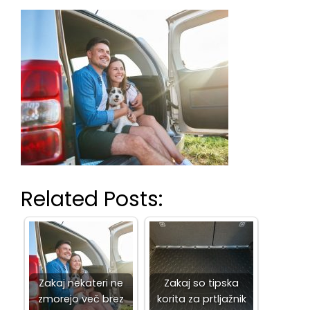
Related Posts:
Zakaj nekateri ne
Zakaj so tipska
zmorejo več brez
korita za prtljažnik