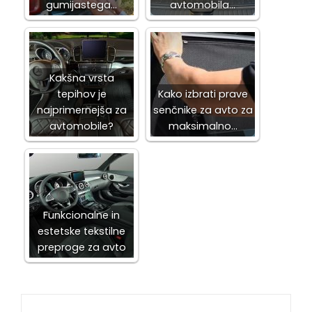
gumijastega…
avtomobila…
Kakšna vrsta
tepihov je
Kako izbrati prave
najprimernejša za
senčnike za avto za
avtomobile?
maksimalno…
Funkcionalne in
estetske tekstilne
preproge za avto