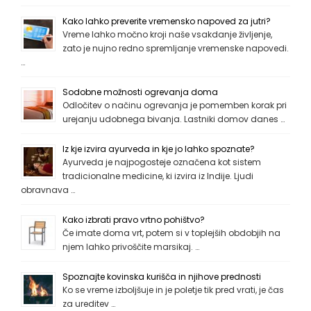
Kako lahko preverite vremensko napoved za jutri?
Vreme lahko močno kroji naše vsakdanje življenje,
zato je nujno redno spremljanje vremenske napovedi.
…
Sodobne možnosti ogrevanja doma
Odločitev o načinu ogrevanja je pomemben korak pri
urejanju udobnega bivanja. Lastniki domov danes …
Iz kje izvira ayurveda in kje jo lahko spoznate?
Ayurveda je najpogosteje označena kot sistem
tradicionalne medicine, ki izvira iz Indije. Ljudi
obravnava …
Kako izbrati pravo vrtno pohištvo?
Če imate doma vrt, potem si v toplejših obdobjih na
njem lahko privoščite marsikaj. …
Spoznajte kovinska kurišča in njihove prednosti
Ko se vreme izboljšuje in je poletje tik pred vrati, je čas
za ureditev …