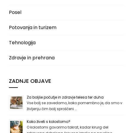
Posel
Potovanja in turizem
Tehnologija
Zdravje in prehrana
ZADNJE OBJAVE
Za boljše počutje in zdravje telesa ter duha
Vse bolj se zavedamo, kako pomembno je, da smo v
življenju čim bolj sproščeni …
Kako živeti s kolostomo?
O kolostomi govorimo takrat, kadar kirurg del